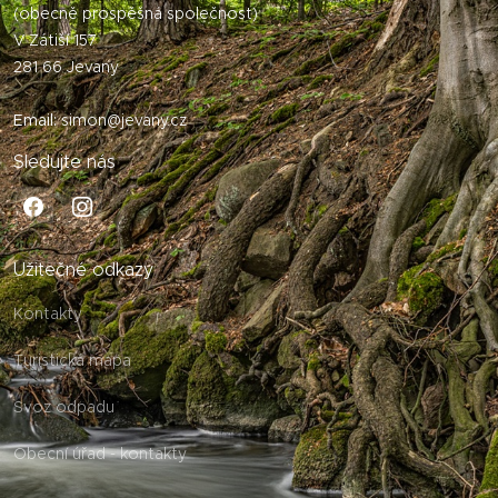
(obecně prospěšná společnost)
V Zátiší 157
281 66 Jevany
Email:
simon@jevany.cz
Sledujte nás
Užitečné odkazy
Kontakty
Turistická mapa
Svoz odpadu
Obecní úřad - kontakty