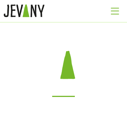
Nové webové stránky Jevany o.p.s.
slouží jako klíčový informační kanál
pro obyvatele a návštěvníky obce